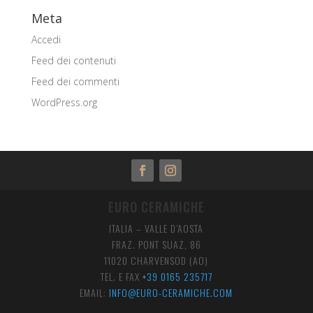
Meta
Accedi
Feed dei contenuti
Feed dei commenti
WordPress.org
EURO CERAMICHE
ITALIA – VALLE D’AOSTA
FRAZ. PONT SUAZ, 86
11020 CHARVENSOD (AO)
TEL. E FAX
+39 0165 235717
EMAIL:
INFO@EURO-CERAMICHE.COM