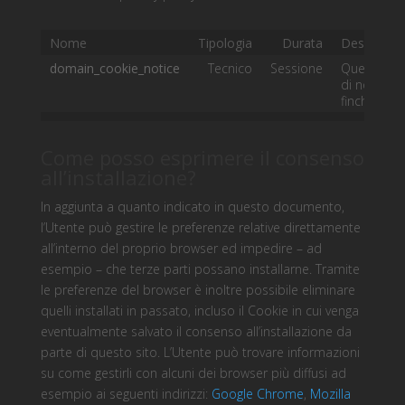
Nome
Tipologia
Durata
Descrizion
domain_cookie_notice
Tecnico
Sessione
Questo Coo
di non visu
finchè la s
Come posso esprimere il consenso
all’installazione?
In aggiunta a quanto indicato in questo documento,
l’Utente può gestire le preferenze relative direttamente
all’interno del proprio browser ed impedire – ad
esempio – che terze parti possano installarne. Tramite
le preferenze del browser è inoltre possibile eliminare
quelli installati in passato, incluso il Cookie in cui venga
eventualmente salvato il consenso all’installazione da
parte di questo sito. L’Utente può trovare informazioni
su come gestirli con alcuni dei browser più diffusi ad
esempio ai seguenti indirizzi:
Google Chrome
,
Mozilla