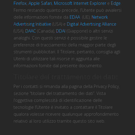
Firefox
,
Apple Safari
,
Microsoft Internet Explorer
e
Edge
.
Fermo restando quanto precede, l’Utente può avvalersi
delle informazioni fornite da
EDAA
(UE),
Network
Advertising Initiative
(USA) e
Digital Advertising Alliance
(USA),
DAAC
(Canada),
DDAI
(Giappone) o altri servizi
analoghi. Con questi servizi è possibile gestire le
preferenze di tracciamento della maggior parte degli
strumenti pubblicitari. Il Titolare, pertanto, consiglia agli
Utenti di utilizzare tali risorse in aggiunta alle
informazioni fornite dal presente documento.
Titolare del trattamento dei dati:
Per i contatti si rimanda alla pagina della Privacy Policy,
sezione “titolare del trattamento dei dati”. Vista
l’oggettiva complessità di identificazione delle
tecnologie l’Utente è invitato a contattare il Titolare
qualora volesse ricevere qualunque approfondimento
relativo al loro utilizzo tramite questo sito web.