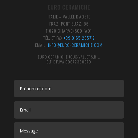
EURO CERAMICHE
ITALIE – VALLÉE D’AOSTE
FRAZ. PONT SUAZ, 86
11020 CHARVENSOD (AO)
TÉL. ET FAX
+39 0165 235717
EMAIL:
INFO@EURO-CERAMICHE.COM
EURO CERAMICHE JOUX-VALLET S.R.L.
C.F. E P.IVA 00672360070